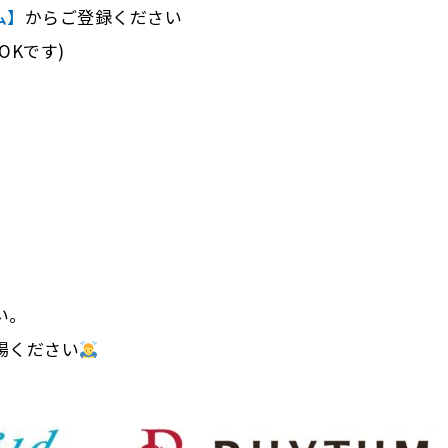
ム】
からご登録ください
Kです)
い。
場ください